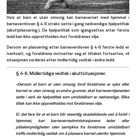
Hvis et barn er uten omsorg kan barnevernet med hjemmel i
barnevernloven § 4-6 straks sette i gang nødvendige hjelpetiltak
(akuttplassering). De hjelpetiltak som igangsettes etter første
ledd kan ikke opprettholdes mot foreldrenes vilje.
Dersom en plassering etter barnevernloven § 4-6 første ledd er
iverksatt, og foreldrene motsetter seg at tiltaket fortsettes, vil
situasjonen vurderes etter midlertidig vedtak i andre ledd.
§ 4-6. Midlertidige vedtak i akuttsituasjoner.
«Dersom et barn er uten omsorg fordi foreldrene er syke eller
barnet er uten omsorg av andre grunner, skal barneverntjenesten
sette i verk de hjelpetiltak som umiddelbart er nødvendige. Slike
tiltak kan ikke opprettholdes mot foreldrenes vilje.
Er det fare for at et barn blir vesentlig skadelidende ved å forbli i
hjemmet, kan barnevernadministrasjonens leder eller
påtalemyndigheten uten samtykke fra foreldrene umiddelbart
treffe midlertidig vedtak om å plassere barnet utenfor hjemmet.