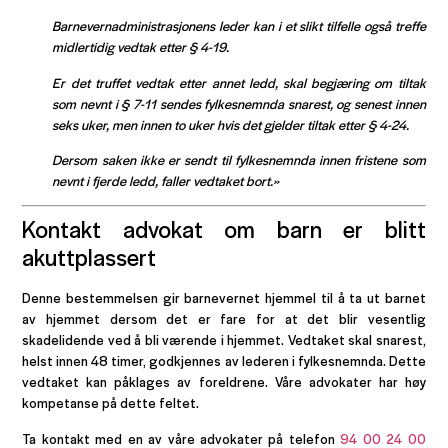
Barnevernadministrasjonens leder kan i et slikt tilfelle også treffe
midlertidig vedtak etter § 4-19.
Er det truffet vedtak etter annet ledd, skal begjæring om tiltak
som nevnt i § 7-11 sendes fylkesnemnda snarest, og senest innen
seks uker, men innen to uker hvis det gjelder tiltak etter § 4-24.
Dersom saken ikke er sendt til fylkesnemnda innen fristene som
nevnt i fjerde ledd, faller vedtaket bort.»
Kontakt advokat om barn er blitt
akuttplassert
Denne bestemmelsen gir barnevernet hjemmel til å ta ut barnet
av hjemmet dersom det er fare for at det blir vesentlig
skadelidende ved å bli værende i hjemmet. Vedtaket skal snarest,
helst innen 48 timer, godkjennes av lederen i fylkesnemnda. Dette
vedtaket kan påklages av foreldrene. Våre advokater har høy
kompetanse på dette feltet.
Ta kontakt med en av våre advokater på telefon
94 00 24 00